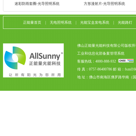
迷彩防雨套圈-光导照明系统
方形漫射片-光导照明系统
正能量首页
|
无电照明系统
|
光能宝盒发电系统
|
光能路灯
佛山正能量光能科技有限公司版权所
工业和信息化部备案管理系统
客服热线：4000-888-932
传 真：0757-86400786
邮 箱：fsznl16
地 址：佛山市南海区佛罗路华南（国