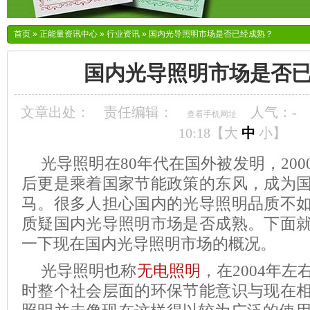
首页
»
正能量资讯中心
»
行业资讯
»
国内光导照明市场是否已经成熟？
国内光导照明市场是否
文章出处：
责任编辑：
人气：
-
查看手机网址
10:18【
大
中
小
】
光导照明在
80
年代在国外被发明，
200
后更是乘着国家节能政策的东风，成为
马。很多人担心国内的光导照明品质不
质疑国内光导照明市场是否成熟。下面
一下现在国内光导照明市场的概况。
光导照明也称
无电照明
，在
2004
年左
时整个社会层面的环保节能意识与现在