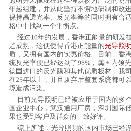
照明并未像现在这样得以较为广泛的使
年起组建，并从此坚持不懈地研制和改
保持高透光率、反光率等的同时拥有合
格中中找到一个平衡点。
经过
10
年的发展，香港正能量的研发
趋成熟，这便使得香港正能量的
光导照
质，又拥有国内的实惠价格。目前，香
统反光率便已经达到了
98%
，属国内领
德国进口的反光膜和其他优质板材，我
在
25
年以上，并且废弃后整套系统都可
境造成污染。
目前光导照明已经被应用于国内的多
国企业中心，武汉通用厂房，深圳国际
果也受到客户及群众的一致好评。
综上所述，光导照明的国内市场已经